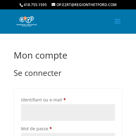
418.755.1595
OP.E2RT@REGIONTHETFORD.COM
Mon compte
Se connecter
Obligatoire
Identifiant ou e-mail
*
Obligatoire
Mot de passe
*